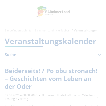
Sie befinden sich hier:
Barnimer Land
erlebbar
Veranstaltungen
Veranstaltungskalender
Suche
August 2026
Beiderseits! / Po obu stronach!
Mo
Di
Mi
Do
Fr
Sa
So
– Geschichten vom Leben an
1
2
der Oder
3
4
5
6
7
8
9
07.08.2026 – 08.08.2026
Binnenschifffahrts-Museum Oderberg
10
11
12
13
14
15
16
Lesung / Vortrag
17
18
19
20
21
22
23