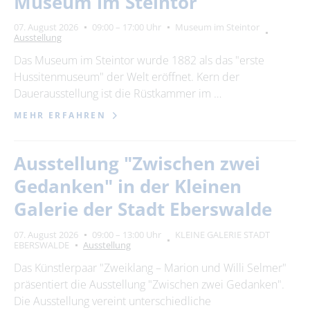
Museum im Steintor
Suchbegriff
07. August 2026
09:00 – 17:00 Uhr
Museum im Steintor
Ausstellung
Ort
bitte wählen
Das Museum im Steintor wurde 1882 als das "erste
Hussitenmuseum" der Welt eröffnet. Kern der
Dauerausstellung ist die Rüstkammer im …
SUCHEN
MEHR ERFAHREN
Ausstellung "Zwischen zwei
Gedanken" in der Kleinen
Galerie der Stadt Eberswalde
07. August 2026
09:00 – 13:00 Uhr
KLEINE GALERIE STADT
EBERSWALDE
Ausstellung
Das Künstlerpaar "Zweiklang – Marion und Willi Selmer"
präsentiert die Ausstellung "Zwischen zwei Gedanken".
Die Ausstellung vereint unterschiedliche