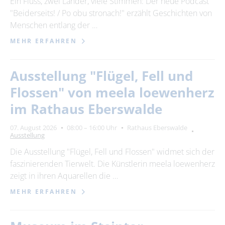
Ein Fluss, zwei Länder, viele Stimmen: Der neue Podcast
"Beiderseits! / Po obu stronach!" erzählt Geschichten von
24
25
26
27
28
29
30
Menschen entlang der …
31
MEHR ERFAHREN
Erweiterte Suche
Ausstellung "Flügel, Fell und
Zeitraum
Flossen" von meela loewenherz
von
im Rathaus Eberswalde
07. August 2026
08:00 – 16:00 Uhr
Rathaus Eberswalde
Ausstellung
bis
Die Ausstellung "Flügel, Fell und Flossen" widmet sich der
faszinierenden Tierwelt. Die Künstlerin meela loewenherz
Kategorie
zeigt in ihren Aquarellen die …
alle Kategorien
MEHR ERFAHREN