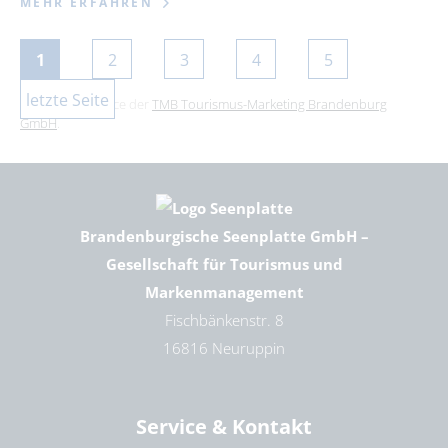
MEHR ERFAHREN
1
2
3
4
5
letzte Seite
Dies ist ein Service der
TMB Tourismus-Marketing Brandenburg
GmbH
.
Brandenburgische Seenplatte GmbH –
Gesellschaft für Tourismus und
Markenmanagement
Fischbänkenstr. 8
16816 Neuruppin
Service & Kontakt