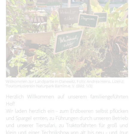
Willkommen zur Landpartie in Danewitz, Foto: Andrea Heins, Lizenz:
Tourismusverein Naturpark Barnim e. V. (Bild: 1/3)
Herzlich Willkommen auf unserem familiengeführten
Hof!
Wir laden herzlich ein - zum Erdbeeren selbst pflücken
und Spargel ernten, zu Führungen durch unseren Betrieb
und unserer Tiersafari, zu Traktorfahrten für groß und
klein und einer Technikshow von alt bis neu - und (nur