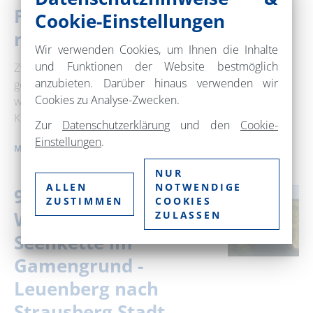
Falkenberg (Mark)
Cookie-Einstellungen
nach Leuenberg
Wir verwenden Cookies, um Ihnen die Inhalte
und Funktionen der Website bestmöglich
Zwischen Falkenberg und Leuenberg
anzubieten. Darüber hinaus verwenden wir
geht es in die märkischen Wälder. Über
Cookies zu Analyse-Zwecken.
weite Strecken wandert man unter
Kiefern, Fichten und Laubbäumen, …
Zur
Datenschutzerklärung
und den
Cookie-
Einstellungen
.
MEHR ERFAHREN
NUR
ALLEN
NOTWENDIGE
9. Etappe "66-Seen-
ZUSTIMMEN
COOKIES
Wanderweg": Die
ZULASSEN
Seenkette im
Gamengrund -
Leuenberg nach
Strausberg Stadt