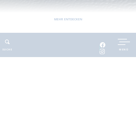
MEHR ENTDECKEN
Sie befinden sich hier:
Barnimer Land
Seenplatte
Naturlandschaften
Finowkanal
SUCHE
MENÜ
Finowkanal
Wo Wasser Industriegeschichte erzählt.
Vergleichsweise kurz, aber idyllisch schön führt der
Finowkanal 42 Kilometer durch die brandenburgische
Seenplatte – vom Langen Trödel bei Liebenwalde bis zur
Alten Oder bei Hohensaaten. Zwei ingenieurtechnische
Meisterleistungen, das alte Schiffshebewerk von 1934
und das 2022 eröffnete Neue, lohnen dort das Anhalten.
Das Wasser des Finowkanals erzählt Industriegeschichte.
Die bereits 1605 in Angriff genommene historische