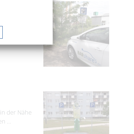
ber des
n des
 in der Nähe
en …