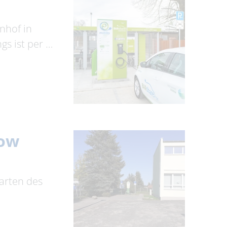
nhof in
s ist per …
now
arten des