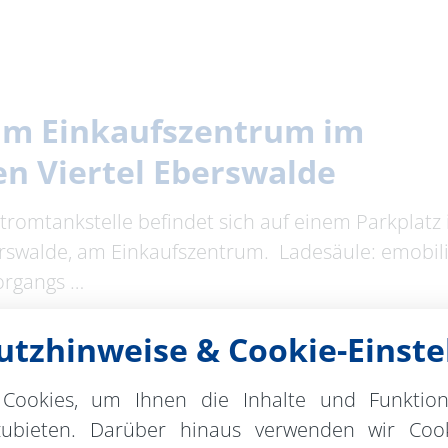
am Einkaufszentrum im
n Viertel Eberswalde
Stromtankstelle befindet sich auf einem Parkplatz
rswalde, am Einkaufszentrum. Ladesäule: emobili
organgs …
tzhinweise & Cookie-Einste
Cookies, um Ihnen die Inhalte und Funktio
zubieten. Darüber hinaus verwenden wir Cook