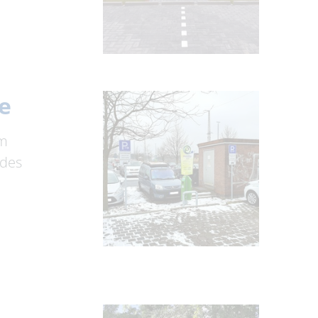
e
am
 des