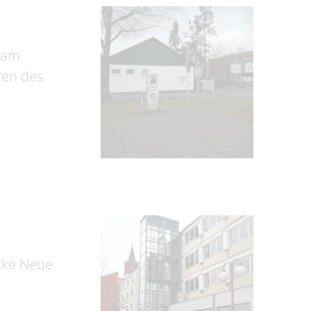
z am
ten des
Ecke Neue