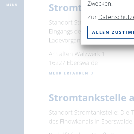
Zwecken.
Stromtankstelle 
MENÜ
Zur
Datenschutz
Standort Stromtankstelle: Die 
Eingangs des Familiengartens. 
ALLEN ZUSTI
Ladevorgangs ist per …
Am alten Walzwerk 1
16227 Eberswalde
MEHR ERFAHREN
Stromtankstelle 
Standort Stromtankstelle: Die T
des Finowkanals in Eberswalde