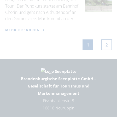
Tour: Der Rundkurs startet am Bahnhof
Chorin und geht nach Althüttendorf an
den Grimnitzsee. Man kommt an der …
MEHR ERFAHREN
1
2
Brandenburgische Seenplatte GmbH –
Gesellschaft für Tourismus und
Markenmanagement
Fischbänkenstr. 8
16816 Neuruppin