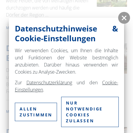
weite Felder, die von vielfältigen Alleen
durchzogen werden und häufig die
Dörfer der Region …
Datenschutzhinweise &
MEHR ERFAHREN
Cookie-Einstellungen
Die Brau- und
Wir verwenden Cookies, um Ihnen die Inhalte
Brennhaus-Tour
und Funktionen der Website bestmöglich
anzubieten. Darüber hinaus verwenden wir
Die bereits fast verlorengegangene Brau-
Cookies zu Analyse-Zwecken.
und Brenn-Tradition im Land
Zur
Datenschutzerklärung
und den
Cookie-
Brandenburg lebt in der Barnimer
Einstellungen
.
Feldmark wieder auf. Auf dieser Radtour
…
NUR
ALLEN
NOTWENDIGE
MEHR ERFAHREN
ZUSTIMMEN
COOKIES
ZULASSEN
Dörfliche Idylle rund