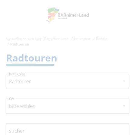
Sie befinden sich hier:
Barnimer Land
bewegbar
Radeln
Radtouren
Radtouren
Kategorie
Radtouren
Ort
bitte wählen
suchen