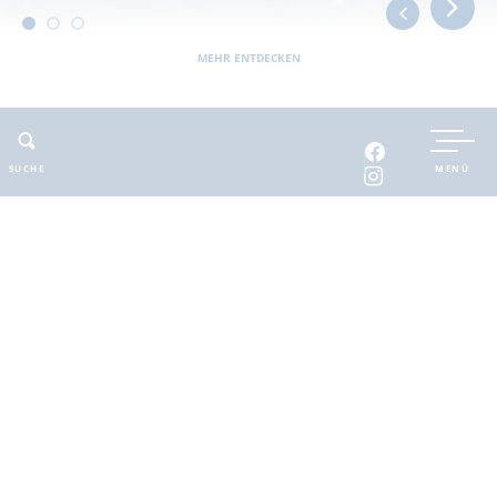
MEHR ENTDECKEN
Sie befinden sich hier:
Barnimer Land
Barrierefrei
Restaurants & Cafés
Smilla Vanilla
SUCHE
MENÜ
ADRESSE
KONTAKT
Smilla Vanilla
Web
:
www.smilla-vanilla.de
Pfeilstr. 9c
Telefon
: 03334-8192829
16255 Eberswalde
Smilla Vanilla
Smilla Vanilla, - eine feine Eismanufaktur und ein
gemütliches Café im Zentrum von Eberswalde direkt am
Park am Weidendamm. In ihrer Eismanufaktur stellen sie
vor Ort ihr hausgemachtes Speiseeis her. Sie verwenden