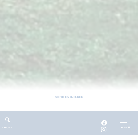
MEHR ENTDECKEN
Sie befinden sich hier:
Barnimer Land
Barrierefrei
Unterkünfte
Pension Altermann
SUCHE
MENÜ
ADRESSE
KONTAKT