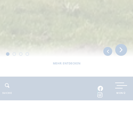
MEHR ENTDECKEN
Sie befinden sich hier:
Barnimer Land
bewegbar
Radeln
Radtouren
6. Etappe "Oder-Neiße-Radweg": Bad Freienwalde - Schwedt
SUCHE
MENÜ
(Oder)
ADRESSE
KONTAKT
GPX-TRACK
6. Etappe "Oder-
E-Mail
:
SPEICHERN
Neiße-Radweg":
info@seenland-