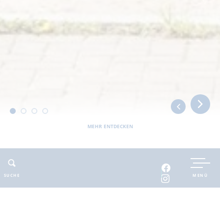
MEHR ENTDECKEN
Sie befinden sich hier:
Barnimer Land
bewegbar
Radeln
Radtouren
Hofladen-Tour
SUCHE
MENÜ
ADRESSE
KONTAKT
GPX-TRACK
Hofladen-
E-Mail
:
SPEICHERN
Tour
info@feldmaerker.de