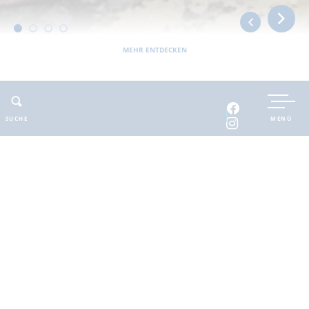
MEHR ENTDECKEN
Sie befinden sich hier:
Barnimer Land
bewegbar
Radeln
Verleih und Angebote
Kulinarische Radtour durch den Barnim
SUCHE
MENÜ
ADRESSE
KONTAKT
Kulinarische Radtour durch
E-Mail
:
den Barnim
mail@dirkengelhardt.info
Schönhof 5
Web
:
16230 Golzow
www.thegermanfoodtour.de/
Telefon
: 01575-4890249
Kulinarische Radtour
durch den Barnim