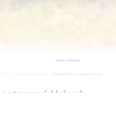
MEHR ENTDECKEN
Radeln
Verleih und Angebote
RUNDE REISE Lastenrad-Urlaub
Lastenrad-Urlaub
Wälder
– so heißt Deutschlands erstes Urlaubs-P