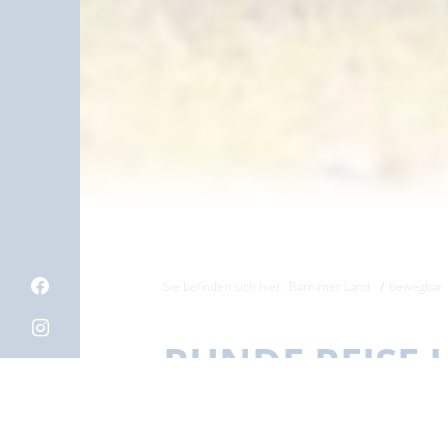
Sie befinden sich hier:
Barnimer Land
bewegbar
RUNDE REISE 
Kommt in die Felder, Seen und 