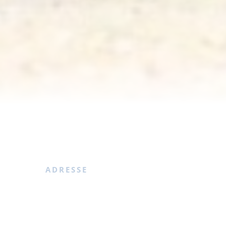
ADRESSE
RUNDE REISE Lastenrad-Urlaub
Karen Rike Greiderer
Feldstraße 18
aket auf
16225 Eberswalde