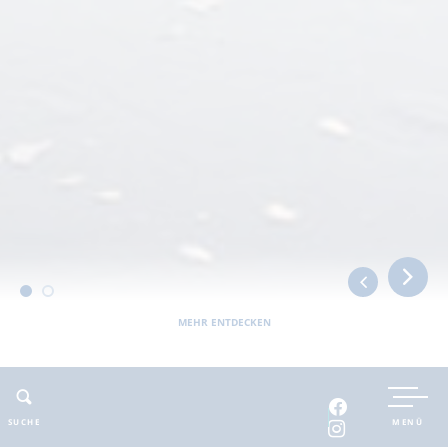
MEHR ENTDECKEN
Sie befinden sich hier:
Barnimer Land
bewegbar
Wasser
Liegeplätze
Gastliegeplatz "Anleger Schleuse Ragöse"
SUCHE
MENÜ