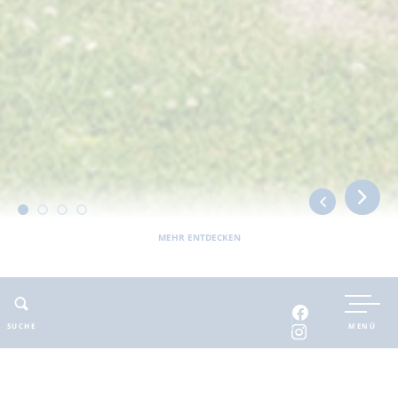
MEHR ENTDECKEN
Sie befinden sich hier:
Barnimer Land
bewegbar
Wasser
Liegeplätze
Marina Oderberg
SUCHE
MENÜ
ADRESSE
KONTAKT
Marina Oderberg
Ansprechpartner
: