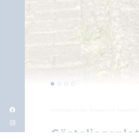
Sie befinden sich hier:
Barnimer Land
bewegbar
Gästeliege