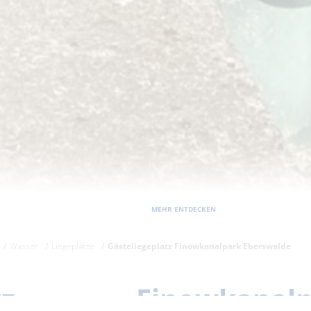
MEHR ENTDECKEN
Wasser
Liegeplätze
Gästeliegeplatz Finowkanalpark Eberswalde
platz Finowkanalp