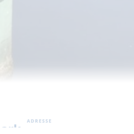
ADRESSE
ark
Gästeliegeplatz Finowkanalpark