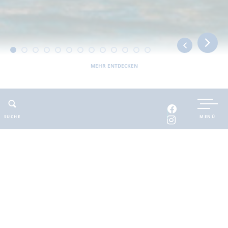
MEHR ENTDECKEN
Sie befinden sich hier:
Barnimer Land
erholbar
Unterkünfte
Camping und Caravanstellplätze
JATOUR Camping Am Spring Werbellinsee
SUCHE
MENÜ
ADRESSE
KONTAKT
JATOUR Camping Am Spring
E-Mail
:
Werbellinsee
camping2022@jatour.de
Am Spring 4
Web
:
www.campingplatz-
16247 Joachimsthal
werbellinsee.de/
Telefon
: 033363-4232
Fax
: 033363-4313