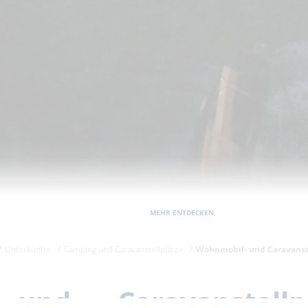
MEHR ENTDECKEN
Unterkünfte
Camping und Caravanstellplätze
Wohnmobil- und Caravanste
und Caravanstellpl