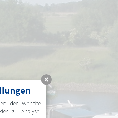
llungen
nen der Website
ies zu Analyse-