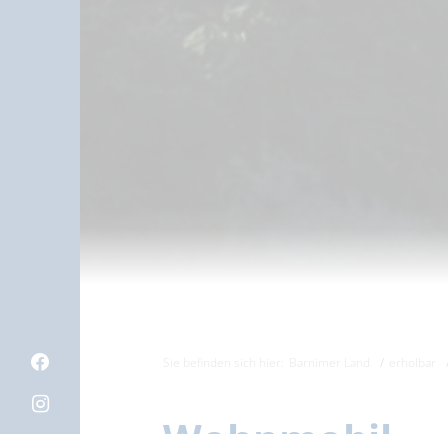
Sie befinden sich hier:
Barnimer Land
erholbar
Wohnmobil- 