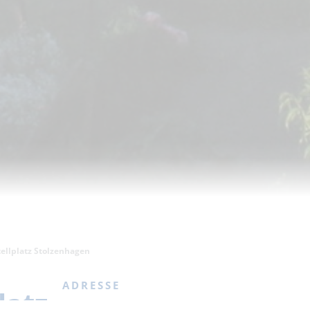
llplatz Stolzenhagen
ADRESSE
atz
Wohnmobil- und Caravanstellplatz