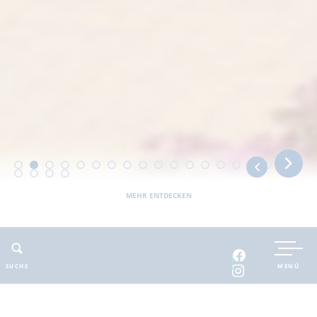
MEHR ENTDECKEN
Sie befinden sich hier:
Barnimer Land
erholbar
Unterkünfte
Ferienanlagen
Ferienpark Templin
SUCHE
MENÜ
ADRESSE
KONTAKT
Ferienpark Templin
E-Mail
:
info@ferienpark-