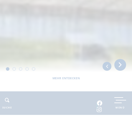
MEHR ENTDECKEN
Sie befinden sich hier:
Barnimer Land
erholbar
Unterkünfte
Hotels & Pensionen
Café Wildau Hotel & Restaurant am Werbellinsee
SUCHE
MENÜ
ADRESSE
KONTAKT
Café Wildau Hotel &
E-Mail
:
info@cafe-wildau.de