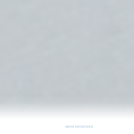
MEHR ENTDECKEN