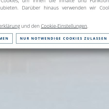
Cookies, um Ihnen die Inhalte und Funktio
zubieten. Darüber hinaus verwenden wir Cook
erklärung
und den
Cookie-Einstellungen
.
MMEN
NUR NOTWENDIGE COOKIES ZULASSEN