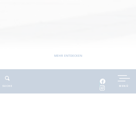
MEHR ENTDECKEN
Sie befinden sich hier:
Barnimer Land
erlebbar
Bau- und Industriekultur
Bahnhof Bernau
SUCHE
MENÜ
ADRESSE
Bahnhof Bernau
Bahnhof Bernau
16321 Bernau bei Berlin
Bahnhof Bernau