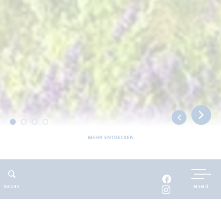
MEHR ENTDECKEN
Sie befinden sich hier:
Barnimer Land
erlebbar
Bau- und Industriekultur
Brunoldpfad
SUCHE
MENÜ
ADRESSE
KONTAKT
Brunoldpfad
Ansprechpartner
: