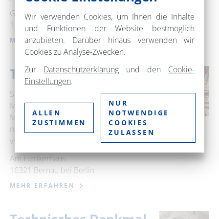
Goethe Straße
Wir verwenden Cookies, um Ihnen die Inhalte
16225 Eberswalde
und Funktionen der Website bestmöglich
anzubieten. Darüber hinaus verwenden wir
MEHR ERFAHREN
Cookies zu Analyse-Zwecken.
Zur
Datenschutzerklärung
und den
Cookie-
Tastmodelle Bernau
Einstellungen
.
Seit Ende März 2022 stehen vor dem
NUR
Museum Henkerhaus in Richtung
ALLEN
NOTWENDIGE
Mühlentor zwei barrierefrei zugängliche,
ZUSTIMMEN
COOKIES
runde, dreidimensionale Stadtmodelle
ZULASSEN
von Bernau …
Am Henkerhaus
16321 Bernau bei Berlin
MEHR ERFAHREN