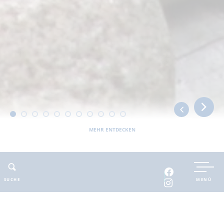
MEHR ENTDECKEN
Sie befinden sich hier:
Barnimer Land
erlebbar
Erlebnis- und Familienangebote
Zoologischer Garten Eberswalde
SUCHE
MENÜ
ADRESSE
KONTAKT
Zoologischer Garten
E-Mail
:
zoo@eberswalde.de
Eberswalde
Web
:
zoo.eberswalde.de/