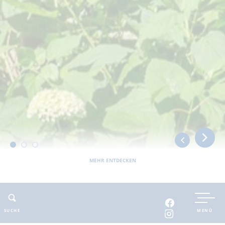
MEHR ENTDECKEN
Sie befinden sich hier:
Barnimer Land
erlebbar
Kunst & Kultur
Alter Friedhof Bernau
SUCHE
MENÜ