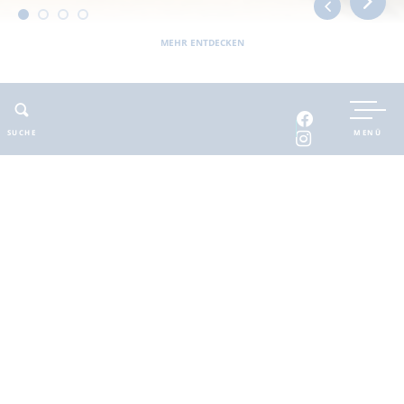
MEHR ENTDECKEN
Sie befinden sich hier:
Barnimer Land
erlebbar
Kunst & Kultur
Atelier unikatum – Kerstin Bode
SUCHE
MENÜ
ADRESSE
KONTAKT
Atelier unikatum – Kerstin
E-Mail
:
tenne26@web.de
Bode
Dorfstraße 26
16227 Eberswalde OT Finow
Atelier unikatum –
Kerstin Bode
In ihrem Atelier ”unikatum“ fertigt Kerstin Bode Keramik
aus Ton sowie Bilder aus den Bereichen Grafik und