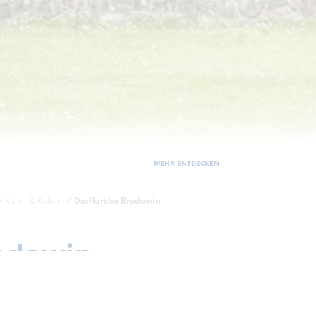
MEHR ENTDECKEN
Kunst & Kultur
Dorfkirche Brodowin
odowin
tten des Dorfes Brodowin steht der neugotische