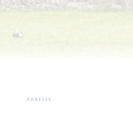
ADRESSE
Dorfkirche Brodowin
Ev. Pfarramt Brodowin-Chorin
Dorfstraße 11
 Stüler-
16230 Chorin OT Brodowin