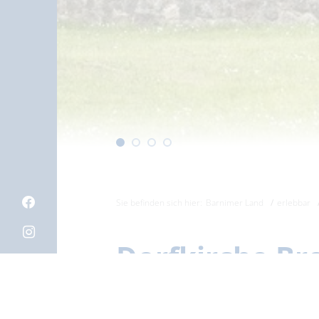
Sie befinden sich hier:
Barnimer Land
erlebbar
Dorfkirche Br
Auf einer kleinen Anhöhe inmi