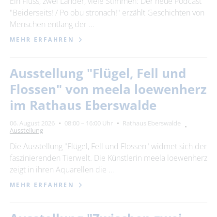
Ein Fluss, zwei Länder, viele Stimmen: Der neue Podcast
"Beiderseits! / Po obu stronach!" erzählt Geschichten von
24
25
26
27
28
29
30
Menschen entlang der …
31
MEHR ERFAHREN
Erweiterte Suche
Ausstellung "Flügel, Fell und
Zeitraum
Flossen" von meela loewenherz
von
im Rathaus Eberswalde
06. August 2026
08:00 – 16:00 Uhr
Rathaus Eberswalde
Ausstellung
bis
Die Ausstellung "Flügel, Fell und Flossen" widmet sich der
faszinierenden Tierwelt. Die Künstlerin meela loewenherz
Kategorie
zeigt in ihren Aquarellen die …
alle Kategorien
MEHR ERFAHREN