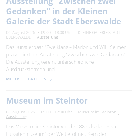
Ausstellung "Zwischen zwei
Suchbegriff
Gedanken" in der Kleinen
Galerie der Stadt Eberswalde
Ort
bitte wählen
06. August 2026
09:00 – 18:00 Uhr
KLEINE GALERIE STADT
EBERSWALDE
Ausstellung
Das Künstlerpaar "Zweiklang – Marion und Willi Selmer"
SUCHEN
präsentiert die Ausstellung "Zwischen zwei Gedanken".
Die Ausstellung vereint unterschiedliche
Ausdrucksformen und …
MEHR ERFAHREN
Museum im Steintor
06. August 2026
09:00 – 17:00 Uhr
Museum im Steintor
Ausstellung
Das Museum im Steintor wurde 1882 als das "erste
Hussitenmuseum" der Welt eröffnet. Kern der