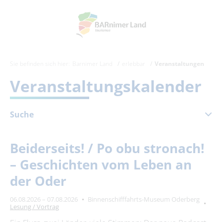
Sie befinden sich hier:
Barnimer Land
erlebbar
Veranstaltungen
Veranstaltungskalender
Suche
August 2026
Beiderseits! / Po obu stronach!
Mo
Di
Mi
Do
Fr
Sa
So
– Geschichten vom Leben an
1
2
der Oder
3
4
5
6
7
8
9
06.08.2026 – 07.08.2026
Binnenschifffahrts-Museum Oderberg
10
11
12
13
14
15
16
Lesung / Vortrag
17
18
19
20
21
22
23