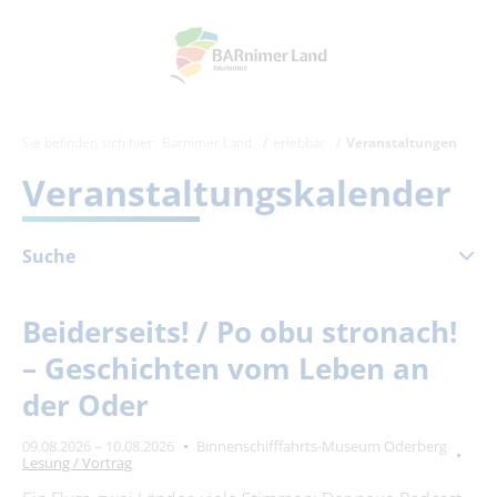
Sie befinden sich hier:
Barnimer Land
erlebbar
Veranstaltungen
Veranstaltungskalender
Suche
August 2026
Beiderseits! / Po obu stronach!
Mo
Di
Mi
Do
Fr
Sa
So
– Geschichten vom Leben an
1
2
der Oder
3
4
5
6
7
8
9
09.08.2026 – 10.08.2026
Binnenschifffahrts-Museum Oderberg
10
11
12
13
14
15
16
Lesung / Vortrag
17
18
19
20
21
22
23