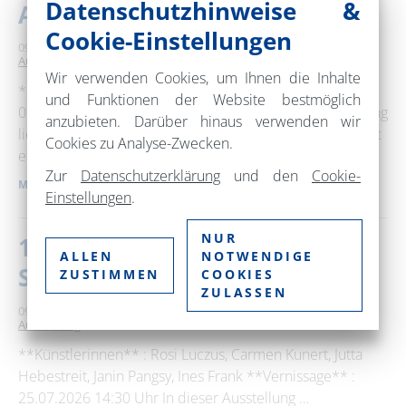
Datenschutzhinweise &
Ausbeutung
Cookie-Einstellungen
09. August 2026
14:00 – 16:00 Uhr
Maria Magdalenen Kirche
Ausstellung
Wir verwenden Cookies, um Ihnen die Inhalte
**Eröffnung:09.08.2026 um 10:15** **Die Ausstellung:
und Funktionen der Website bestmöglich
09.08.2026 bis 13.09.2026** Unsere INKOTA-Ausstellung
anzubieten. Darüber hinaus verwenden wir
liefert wertvolle Informationen rund um Kaffee. Du lernst
Cookies zu Analyse-Zwecken.
etwas über …
Zur
Datenschutzerklärung
und den
Cookie-
MEHR ERFAHREN
Einstellungen
.
NUR
171. Ausstellung: Sonne-Meer-
ALLEN
NOTWENDIGE
Strand-GUT
ZUSTIMMEN
COOKIES
ZULASSEN
09. August 2026
14:30 – 18:00 Uhr
Zainhammer Mühle
Ausstellung
**Künstlerinnen** : Rosi Luczus, Carmen Kunert, Jutta
Hebestreit, Janin Pangsy, Ines Frank **Vernissage** :
25.07.2026 14:30 Uhr In dieser Ausstellung …