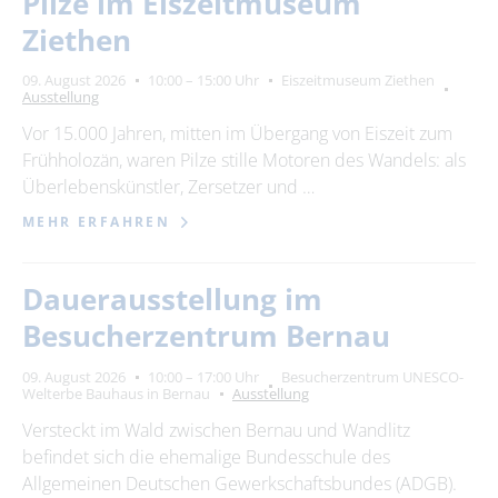
Pilze im Eiszeitmuseum
Suchbegriff
Ziethen
Ort
09. August 2026
10:00 – 15:00 Uhr
Eiszeitmuseum Ziethen
bitte wählen
Ausstellung
Vor 15.000 Jahren, mitten im Übergang von Eiszeit zum
Frühholozän, waren Pilze stille Motoren des Wandels: als
ZURÜCKSETZEN
SUCHEN
Überlebenskünstler, Zersetzer und …
MEHR ERFAHREN
Dauerausstellung im
Besucherzentrum Bernau
09. August 2026
10:00 – 17:00 Uhr
Besucherzentrum UNESCO-
Welterbe Bauhaus in Bernau
Ausstellung
Versteckt im Wald zwischen Bernau und Wandlitz
befindet sich die ehemalige Bundesschule des
Allgemeinen Deutschen Gewerkschaftsbundes (ADGB).