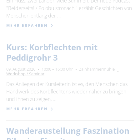
Ein Fluss, zwei Länder, viele Stimmen: Der neue Podcast
"Beiderseits! / Po obu stronach!" erzählt Geschichten von
24
25
26
27
28
29
30
Menschen entlang der …
31
MEHR ERFAHREN
Erweiterte Suche
Kurs: Korbflechten mit
Zeitraum
Peddigrohr 3
von
09. August 2026
10:00 – 16:00 Uhr
Zainhammermühle
Workshop / Seminar
Das Anliegen der Kursleiterin ist es, den Menschen das
bis
Handwerk des Korbflechtens wieder näher zu bringen
und ihnen zu zeigen, …
Kategorie
MEHR ERFAHREN
alle Kategorien
Wanderaustellung Faszination