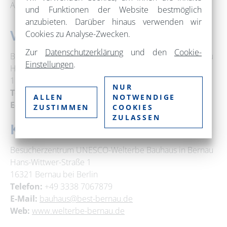
Absprache möglich._
und Funktionen der Website bestmöglich
anzubieten. Darüber hinaus verwenden wir
Veranstaltungsort
Cookies zu Analyse-Zwecken.
Zur
Datenschutzerklärung
und den
Cookie-
Besucherzentrum UNESCO-Welterbe Bauhaus in Bernau
Einstellungen
.
Hans-Wittwer-Straße 1
16321 Bernau bei Berlin
NUR
Telefon:
+49 3338 7067879
ALLEN
NOTWENDIGE
E-Mail:
bauhaus@best-bernau.de
ZUSTIMMEN
COOKIES
ZULASSEN
Kontakt
Besucherzentrum UNESCO-Welterbe Bauhaus in Bernau
Hans-Wittwer-Straße 1
16321 Bernau bei Berlin
Telefon:
+49 3338 7067879
E-Mail:
bauhaus@best-bernau.de
Web:
www.welterbe-bernau.de