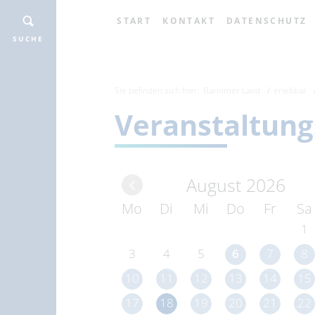
START
KONTAKT
DATENSCHUTZ
SUCHE
Sie befinden sich hier:
Barnimer Land
erlebbar
Veranstaltung
August 2026
Mo
Di
Mi
Do
Fr
Sa
1
3
4
5
6
7
8
10
11
12
13
14
15
17
18
19
20
21
22