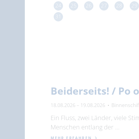
24
25
26
27
28
29
31
Beiderseits! / Po
18.08.2026 – 19.08.2026
Binnenschi
Ein Fluss, zwei Länder, viele S
Menschen entlang der …
MEHR ERFAHREN