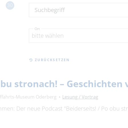
30
Suchbegriff
Ort
bitte wählen
ZURÜCKSETZEN
 obu stronach! – Geschichte
fffahrts-Museum Oderberg
Lesung / Vortrag
timmen: Der neue Podcast "Beiderseits! / Po obu s