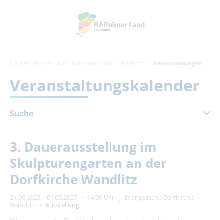
Sie befinden sich hier:
Barnimer Land
erlebbar
Veranstaltungen
Veranstaltungskalender
Suche
Februar 2027
3. Dauerausstellung im
Mo
Di
Mi
Do
Fr
Sa
So
Skulpturengarten an der
1
2
3
4
5
6
7
Dorfkirche Wandlitz
8
9
10
11
12
13
14
21.06.2025 – 01.05.2027
14:00 Uhr
Evangelische Dorfkirche
15
16
17
18
19
20
21
Wandlitz
Ausstellung
22
23
24
25
26
27
28