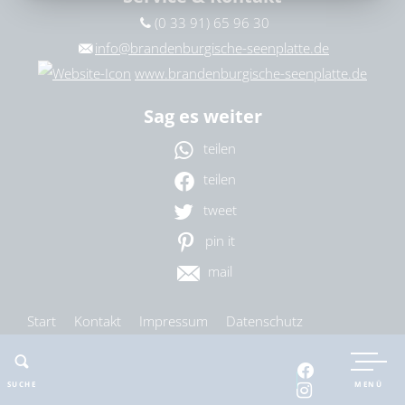
bitte wählen
(0 33 91) 65 96 30
info@brandenburgische-seenplatte.de
www.brandenburgische-seenplatte.de
ZURÜCKSETZEN
SUCHEN
Sag es weiter
teilen
teilen
tweet
pin it
mail
Start
Kontakt
Impressum
Datenschutz
Barrierefreiheit
Cookie-Einstellungen
SUCHE
MENÜ
nach oben
drucken