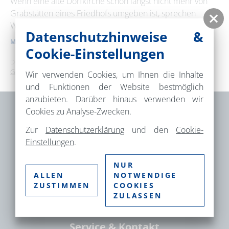
Wenn eine alte Dorfkirche schon längst nicht mehr von
Grabstätten eines Friedhofs umgeben ist, sprechen
Wiese und Bäume um sie …
Erweiterte Suche
Datenschutzhinweise &
MEHR ERFAHREN
Cookie-Einstellungen
Zeitraum
Dies ist ein Service der
TMB Tourismus-Marketing Brandenburg
von
GmbH
.
Wir verwenden Cookies, um Ihnen die Inhalte
und Funktionen der Website bestmöglich
anzubieten. Darüber hinaus verwenden wir
bis
Cookies zu Analyse-Zwecken.
Brandenburgische Seenplatte GmbH –
Zur
Datenschutzerklärung
und den
Cookie-
Kategorie
Einstellungen
.
Gesellschaft für Tourismus und
alle Kategorien
Markenmanagement
NUR
Fischbänkenstr. 8
ALLEN
NOTWENDIGE
ZUSTIMMEN
COOKIES
16816 Neuruppin
Suchbegriff
ZULASSEN
Service & Kontakt
Ort