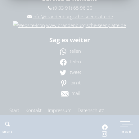
(0 33 91) 65 96 30
Ort
bitte wählen
info@brandenburgische-seenplatte.de
www.brandenburgische-seenplatte.de
Sag es weiter
ZURÜCKSETZEN
SUCHEN
teilen
teilen
tweet
pin it
mail
Start
Kontakt
Impressum
Datenschutz
Barrierefreiheit
Cookie-Einstellungen
SUCHE
MENÜ
nach oben
drucken