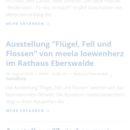
Ein Fluss, zwei Länder, viele Stimmen: Der neue Podcast
"Beiderseits! / Po obu stronach!" erzählt Geschichten von
28
29
30
31
Menschen entlang der …
MEHR ERFAHREN
Erweiterte Suche
Zeitraum
Ausstellung "Flügel, Fell und
von
Flossen" von meela loewenherz
im Rathaus Eberswalde
bis
06. August 2026
08:00 – 16:00 Uhr
Rathaus Eberswalde
Ausstellung
Die Ausstellung "Flügel, Fell und Flossen" widmet sich der
Kategorie
faszinierenden Tierwelt. Die Künstlerin meela loewenherz
alle Kategorien
zeigt in ihren Aquarellen die …
MEHR ERFAHREN
Suchbegriff