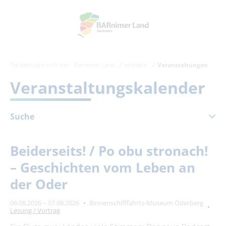
Sie befinden sich hier:
Barnimer Land
erlebbar
Veranstaltungen
Veranstaltungskalender
Suche
Dezember 2026
Beiderseits! / Po obu stronach!
Mo
Di
Mi
Do
Fr
Sa
So
– Geschichten vom Leben an
1
2
3
4
5
6
der Oder
7
8
9
10
11
12
13
06.08.2026 – 07.08.2026
Binnenschifffahrts-Museum Oderberg
14
15
16
17
18
19
20
Lesung / Vortrag
21
22
23
24
25
26
27