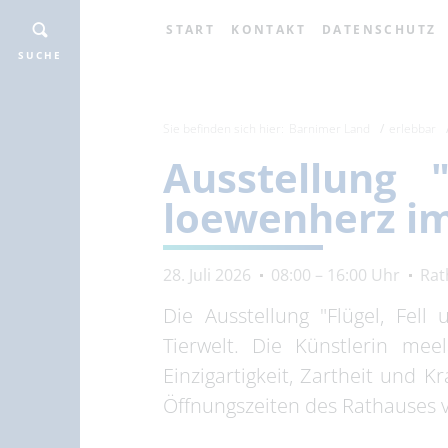
START
KONTAKT
DATENSCHUTZ
SUCHE
Sie befinden sich hier:
Barnimer Land
erlebbar
Ausstellung 
loewenherz i
28. Juli 2026
08:00 – 16:00 Uhr
Rat
Die Ausstellung "Flügel, Fell
Tierwelt. Die Künstlerin mee
Einzigartigkeit, Zartheit und K
Öffnungszeiten des Rathauses v