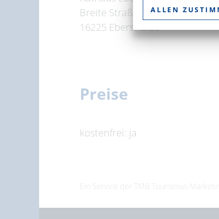
ALLEN ZUSTI
Breite Straße 41-44
16225 Eberswalde
Preise
kostenfrei: ja
Ein Service der TMB Tourismus-Marke