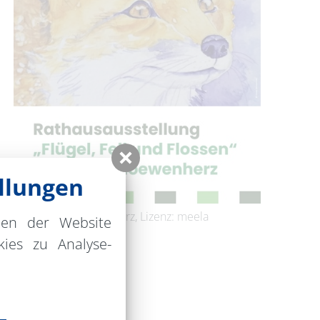
llungen
Foto: meela loewenherz, Lizenz: meela
nen der Website
loewenherz
ies zu Analyse-
adt Eberswalde