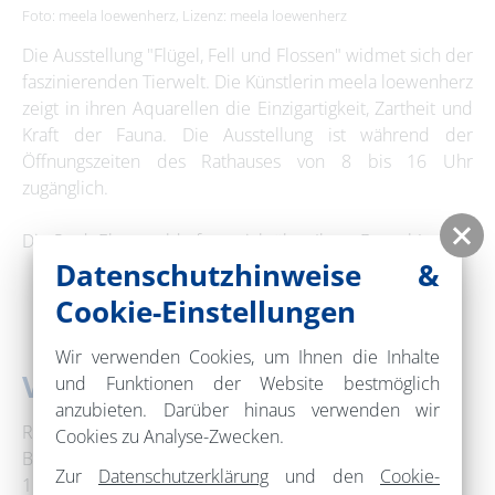
Foto: meela loewenherz, Lizenz: meela loewenherz
Die Ausstellung "Flügel, Fell und Flossen" widmet sich der
faszinierenden Tierwelt. Die Künstlerin meela loewenherz
zeigt in ihren Aquarellen die Einzigartigkeit, Zartheit und
Kraft der Fauna. Die Ausstellung ist während der
Öffnungszeiten des Rathauses von 8 bis 16 Uhr
zugänglich.
Die Stadt Eberswalde freut sich über Ihren Besuch!
Datenschutzhinweise &
Cookie-Einstellungen
Wir verwenden Cookies, um Ihnen die Inhalte
Veranstaltungsort
und Funktionen der Website bestmöglich
anzubieten. Darüber hinaus verwenden wir
Rathaus Eberswalde
Cookies zu Analyse-Zwecken.
Breite Straße 41-44
Zur
Datenschutzerklärung
und den
Cookie-
16225 Eberswalde