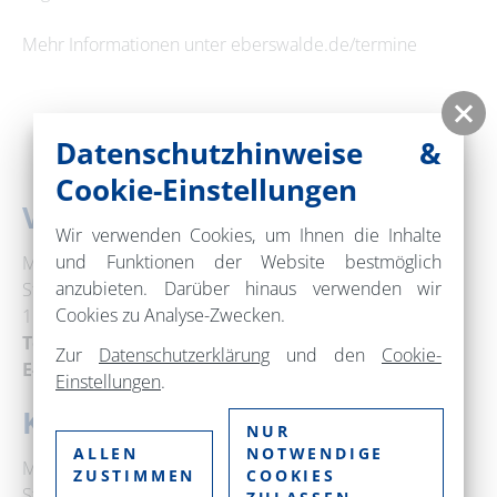
Mehr Informationen unter eberswalde.de/termine
Datenschutzhinweise &
Cookie-Einstellungen
Veranstaltungsort
Wir verwenden Cookies, um Ihnen die Inhalte
und Funktionen der Website bestmöglich
Museum Eberswalde
anzubieten. Darüber hinaus verwenden wir
Steinstraße 3
Cookies zu Analyse-Zwecken.
16225 Eberswalde
Telefon:
+49 3334 64520
Zur
Datenschutzerklärung
und den
Cookie-
E-Mail:
museum@eberswalde.de
Einstellungen
.
Kontakt
NUR
ALLEN
NOTWENDIGE
Museum Eberswalde
ZUSTIMMEN
COOKIES
Steinstraße 3