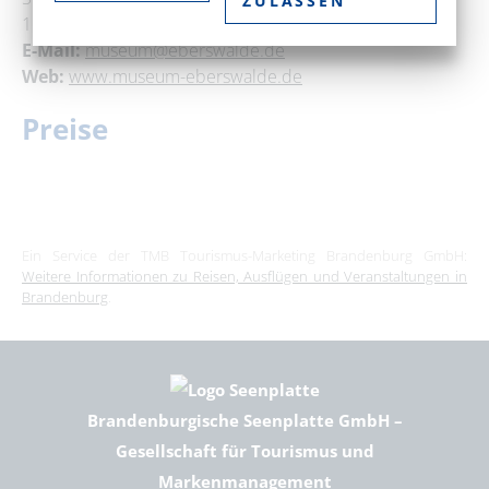
ZULASSEN
16225 Eberswalde
E-Mail:
museum@eberswalde.de
Web:
www.museum-eberswalde.de
Preise
Ein Service der TMB Tourismus-Marketing Brandenburg GmbH:
Weitere Informationen zu Reisen, Ausflügen und Veranstaltungen in
Brandenburg
.
Brandenburgische Seenplatte GmbH –
Gesellschaft für Tourismus und
Markenmanagement