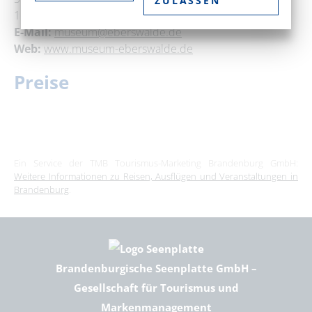
ZULASSEN
16225 Eberswalde
E-Mail:
museum@eberswalde.de
Web:
www.museum-eberswalde.de
Preise
Ein Service der TMB Tourismus-Marketing Brandenburg GmbH:
Weitere Informationen zu Reisen, Ausflügen und Veranstaltungen in
Brandenburg
.
Brandenburgische Seenplatte GmbH –
Gesellschaft für Tourismus und
Markenmanagement