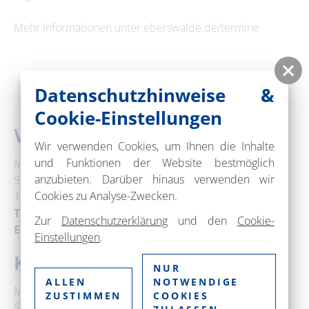
Mehr Informationen unter eberswalde.de/termine
Datenschutzhinweise &
Cookie-Einstellungen
Veranstaltungsort
Wir verwenden Cookies, um Ihnen die Inhalte
und Funktionen der Website bestmöglich
Museum Eberswalde
anzubieten. Darüber hinaus verwenden wir
Steinstraße 3
Cookies zu Analyse-Zwecken.
16225 Eberswalde
Telefon:
+49 3334 64520
Zur
Datenschutzerklärung
und den
Cookie-
E-Mail:
museum@eberswalde.de
Einstellungen
.
Kontakt
NUR
ALLEN
NOTWENDIGE
Museum Eberswalde
ZUSTIMMEN
COOKIES
Steinstraße 3