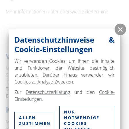
Mehr Informationen unter eberswalde.de/termine
Datenschutzhinweise &
Cookie-Einstellungen
Veranstaltungsort
Wir verwenden Cookies, um Ihnen die Inhalte
und Funktionen der Website bestmöglich
Museum Eberswalde
anzubieten. Darüber hinaus verwenden wir
Steinstraße 3
Cookies zu Analyse-Zwecken.
16225 Eberswalde
Telefon:
+49 3334 64520
Zur
Datenschutzerklärung
und den
Cookie-
E-Mail:
museum@eberswalde.de
Einstellungen
.
Kontakt
NUR
ALLEN
NOTWENDIGE
Museum Eberswalde
ZUSTIMMEN
COOKIES
Steinstraße 3