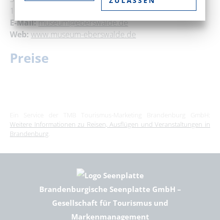
ZULASSEN
16225 Eberswalde
E-Mail:
museum@eberswalde.de
Web:
www.museum-eberswalde.de
Preise
Ein Service der TMB Tourismus-Marketing Brandenburg GmbH:
Weitere Informationen zu Reisen, Ausflügen und Veranstaltungen in
Brandenburg
.
Brandenburgische Seenplatte GmbH –
Gesellschaft für Tourismus und
Markenmanagement