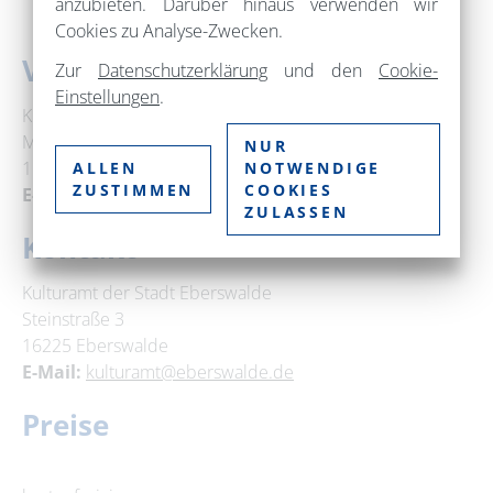
anzubieten. Darüber hinaus verwenden wir
Cookies zu Analyse-Zwecken.
Veranstaltungsort
Zur
Datenschutzerklärung
und den
Cookie-
Einstellungen
.
KLEINE GALERIE STADT EBERSWALDE
Michaelisstraße 1
NUR
16225 Eberswalde
ALLEN
NOTWENDIGE
ZUSTIMMEN
COOKIES
E-Mail:
kulturamt@eberswalde.de
ZULASSEN
Kontakt
Kulturamt der Stadt Eberswalde
Steinstraße 3
16225 Eberswalde
E-Mail:
kulturamt@eberswalde.de
Preise