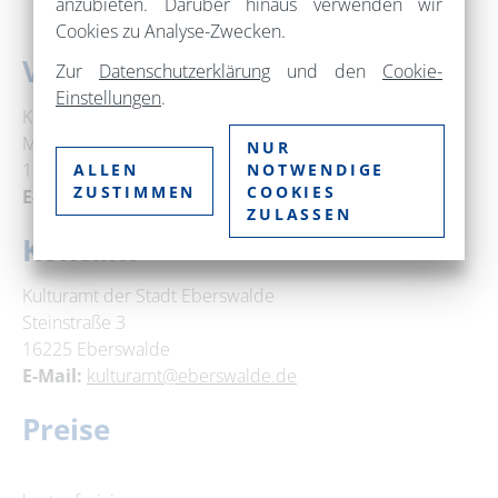
anzubieten. Darüber hinaus verwenden wir
Cookies zu Analyse-Zwecken.
Veranstaltungsort
Zur
Datenschutzerklärung
und den
Cookie-
Einstellungen
.
KLEINE GALERIE STADT EBERSWALDE
Michaelisstraße 1
NUR
16225 Eberswalde
ALLEN
NOTWENDIGE
ZUSTIMMEN
COOKIES
E-Mail:
kulturamt@eberswalde.de
ZULASSEN
Kontakt
Kulturamt der Stadt Eberswalde
Steinstraße 3
16225 Eberswalde
E-Mail:
kulturamt@eberswalde.de
Preise