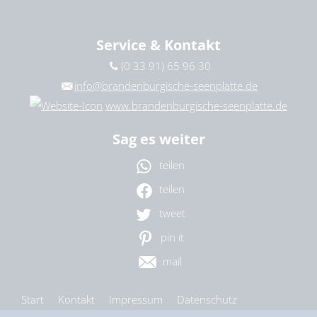
25. August 2026
|
09:00 – 18:00 Uhr
26. August 2026
|
09:00 – 13:00 Uhr
Service & Kontakt
27. August 2026
|
09:00 – 18:00 Uhr
(0 33 91) 65 96 30
28. August 2026
|
09:00 – 13:00 Uhr
info@brandenburgische-seenplatte.de
www.brandenburgische-seenplatte.de
Sag es weiter
teilen
teilen
tweet
pin it
mail
Start
Kontakt
Impressum
Datenschutz