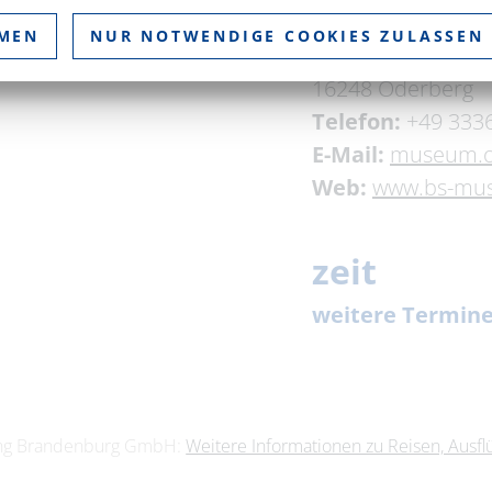
Sonja Schwarze
MMEN
NUR NOTWENDIGE COOKIES ZULASSEN
Hermann-Seidel-S
16248 Oderberg
Telefon:
+49 333
E-Mail:
museum.o
Web:
www.bs-mus
zeit
weitere Termin
05.08.2026 – 
06.08.2026 – 
07.08.2026 – 
ting Brandenburg GmbH:
Weitere Informationen zu Reisen, Ausf
08.08.2026 – 