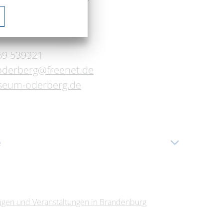
traße 44
69 539321
derberg@freenet.de
eum-oderberg.de
e
06.08.2026
07.08.2026
08.08.2026
lügen und Veranstaltungen in Brandenburg
.
09.08.2026