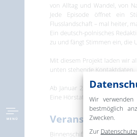
von Alltag und Wandel, von Na
Jede Episode öffnet ein St
Flusslandschaft – mal heiter, 
Ein deutsch-polnisches Redakti
zu und fängt Stimmen ein, die 
Mit diesem Projekt laden wir al
unten stehende Kontaktdaten.
Datenschu
Ab Januar 2026 erscheint jede
Eine Hörstation im Binnenschi
Wir verwenden 
bestmöglich an
Veranstaltungsor
Zwecken.
MENÜ
Zur
Datenschutz
Binnenschifffahrts-Museum Od