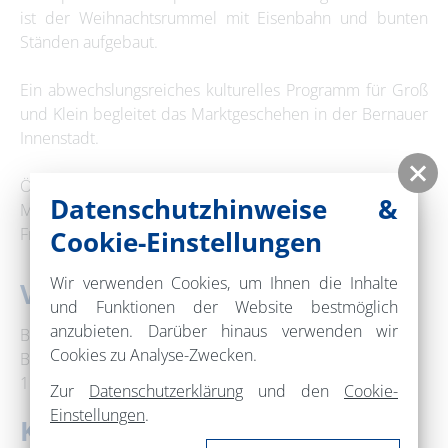
ist der Weihnachtsrummel mit Eisenbahn und bunten
Ständen aufgebaut.
Ein abwechslungsreiches kulturelles Programm für Groß
und Klein begleitet das Marktgeschehen in der Bernauer
Innenstadt.
Öffnungszeiten:
Datenschutzhinweise &
Montag bis Donnerstag, Sonntag: 14 bis 20 Uhr
Freitag und Samstag: 14 bis 21 Uhr
Cookie-Einstellungen
Wir verwenden Cookies, um Ihnen die Inhalte
Veranstaltungsort
und Funktionen der Website bestmöglich
anzubieten. Darüber hinaus verwenden wir
Bernauer Innenstadt
Cookies zu Analyse-Zwecken.
Bürgermeisterstraße
16321 Bernau bei Berlin
Zur
Datenschutzerklärung
und den
Cookie-
Einstellungen
.
Kontakt