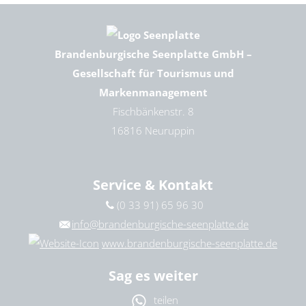
09. Dezember 2026
|
14:00 – 20:00 Uhr
10. Dezember 2026
|
14:00 – 20:00 Uhr
11. Dezember 2026
|
14:00 – 21:00 Uhr
Brandenburgische Seenplatte GmbH –
12. Dezember 2026
|
14:00 – 21:00 Uhr
Gesellschaft für Tourismus und
13. Dezember 2026
|
14:00 – 20:00 Uhr
Markenmanagement
Fischbänkenstr. 8
16816 Neuruppin
Service & Kontakt
(0 33 91) 65 96 30
info@brandenburgische-seenplatte.de
www.brandenburgische-seenplatte.de
Sag es weiter
teilen