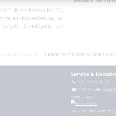
220 EUR pro Person im DZ),
07.10.2026 – 
mmt ein Kostenbeitrag für
08.10.2026 – 
 selbst). Ermäßigung auf
10.10.2026 – 
11. Oktober 
ting Brandenburg GmbH:
Weitere Informationen zu Reisen, Ausf
Service & Kontak
(0 33 91) 65 96 30
info@brandenburgisch
seenplatte.de
www.brandenburgische-