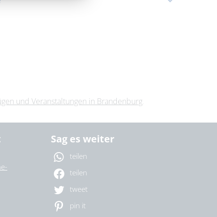
08.10.2026
|
18:00 Uhr
09.10.2026
11.10.2026
2026
lügen und Veranstaltungen in Brandenburg
.
t
Sag es weiter
teilen
e-
teilen
tweet
pin it