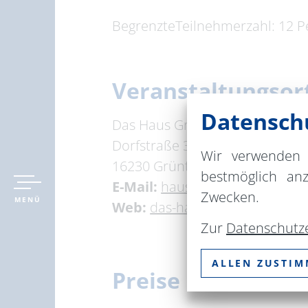
BegrenzteTeilnehmerzahl: 12 
Veranstaltungsor
Datenschu
Das Haus Grüntal
Dorfstraße 39
Wir verwenden 
16230 Grüntal
bestmöglich an
E-Mail:
haus_gruental@posteo
Zwecken.
MENÜ
Web:
das-haus-gruental.de
Zur
Datenschutz
ALLEN ZUSTI
Preise