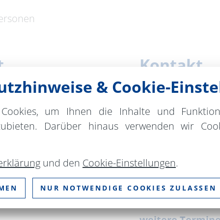
Personen
t
Kontakt
tzhinweise & Cookie-Einste
Das Haus Grüntal 
Dorfstraße 39
Cookies, um Ihnen die Inhalte und Funktio
16230 Grüntal
zubieten. Darüber hinaus verwenden wir Cook
.de
Telefon:
+49 015
E-Mail:
haus_grue
erklärung
und den
Cookie-Einstellungen
.
Web:
das-haus-gr
MMEN
NUR NOTWENDIGE COOKIES ZULASSEN
zeit
weitere Termin