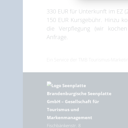
330 EUR für Unterkunft im EZ (
150 EUR Kursgebühr. Hinzu ko
die Verpflegung (wir kochen
Anfrage.
Ein Service der TMB Tourismus-Marke
Brandenburgische Seenplatte
GmbH – Gesellschaft für
Tourismus und
Markenmanagement
Fischbänkenstr. 8