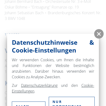
Johann Bernhard Bach • Orchestersuite Nr. 3 e-Moll
Oskar Böhme • "Entsagung" Romanze op. 19
Johann Sebastian Bach • Brandenburgisches Konzert Nr.
3 BWV 1048
TICKETS
Datenschutzhinweise &
Cookie-Einstellungen
Veranstaltungsort
Wir verwenden Cookies, um Ihnen die Inhalte
Kloster Chorin
und Funktionen der Website bestmöglich
Amt Chorin 11a
anzubieten. Darüber hinaus verwenden wir
16230 Chorin
Cookies zu Analyse-Zwecken.
Kontakt
Zur
Datenschutzerklärung
und den
Cookie-
Einstellungen
.
Choriner Musiksommer e.V.
Eisenbahnstraße 3
NUR
16225 Eberswalde