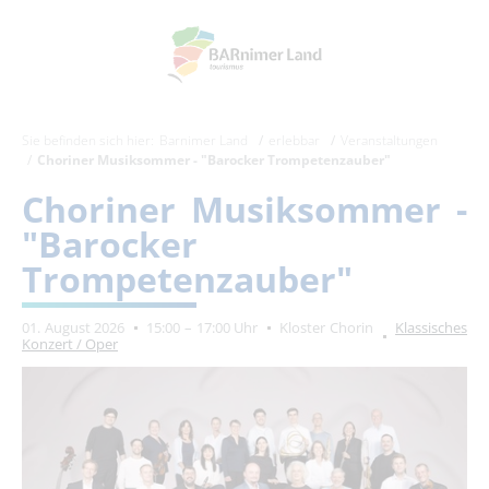
Sie befinden sich hier:
Barnimer Land
erlebbar
Veranstaltungen
Choriner Musiksommer - "Barocker Trompetenzauber"
Choriner Musiksommer -
"Barocker
Trompetenzauber"
01. August 2026
15:00 – 17:00 Uhr
Kloster Chorin
Klassisches
Konzert / Oper