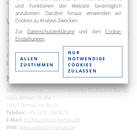
Absprache möglich._
und Funktionen der Website bestmöglich
anzubieten. Darüber hinaus verwenden wir
Veranstaltungsort
Cookies zu Analyse-Zwecken.
Zur
Datenschutzerklärung
und den
Cookie-
Besucherzentrum UNESCO-Welterbe Bauhaus in Bernau
Einstellungen
.
Hans-Wittwer-Straße 1
16321 Bernau bei Berlin
NUR
Telefon:
+49 3338 7067879
ALLEN
NOTWENDIGE
E-Mail:
bauhaus@best-bernau.de
ZUSTIMMEN
COOKIES
ZULASSEN
Kontakt
Besucherzentrum UNESCO-Welterbe Bauhaus in Bernau
Hans-Wittwer-Straße 1
16321 Bernau bei Berlin
Telefon:
+49 3338 7067879
E-Mail:
bauhaus@best-bernau.de
Web:
www.welterbe-bernau.de