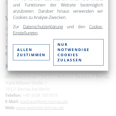
Absprache möglich._
und Funktionen der Website bestmöglich
anzubieten. Darüber hinaus verwenden wir
Veranstaltungsort
Cookies zu Analyse-Zwecken.
Zur
Datenschutzerklärung
und den
Cookie-
Besucherzentrum UNESCO-Welterbe Bauhaus in Bernau
Einstellungen
.
Hans-Wittwer-Straße 1
16321 Bernau bei Berlin
NUR
Telefon:
+49 3338 7067879
ALLEN
NOTWENDIGE
E-Mail:
bauhaus@best-bernau.de
ZUSTIMMEN
COOKIES
ZULASSEN
Kontakt
Besucherzentrum UNESCO-Welterbe Bauhaus in Bernau
Hans-Wittwer-Straße 1
16321 Bernau bei Berlin
Telefon:
+49 3338 7067879
E-Mail:
bauhaus@best-bernau.de
Web:
www.welterbe-bernau.de