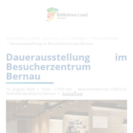
Sie befinden sich hier:
Barnimer Land
erlebbar
Veranstaltungen
Dauerausstellung im Besucherzentrum Bernau
Dauerausstellung im
Besucherzentrum
Bernau
15. August 2026
10:00 – 17:00 Uhr
Besucherzentrum UNESCO-
Welterbe Bauhaus in Bernau
Ausstellung