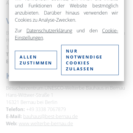
Absprache möglich._
und Funktionen der Website bestmöglich
anzubieten. Darüber hinaus verwenden wir
Veranstaltungsort
Cookies zu Analyse-Zwecken.
Zur
Datenschutzerklärung
und den
Cookie-
Besucherzentrum UNESCO-Welterbe Bauhaus in Bernau
Einstellungen
.
Hans-Wittwer-Straße 1
16321 Bernau bei Berlin
NUR
Telefon:
+49 3338 7067879
ALLEN
NOTWENDIGE
E-Mail:
bauhaus@best-bernau.de
ZUSTIMMEN
COOKIES
ZULASSEN
Kontakt
Besucherzentrum UNESCO-Welterbe Bauhaus in Bernau
Hans-Wittwer-Straße 1
16321 Bernau bei Berlin
Telefon:
+49 3338 7067879
E-Mail:
bauhaus@best-bernau.de
Web:
www.welterbe-bernau.de