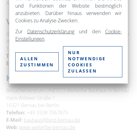
Absprache möglich._
und Funktionen der Website bestmöglich
anzubieten. Darüber hinaus verwenden wir
Veranstaltungsort
Cookies zu Analyse-Zwecken.
Zur
Datenschutzerklärung
und den
Cookie-
Besucherzentrum UNESCO-Welterbe Bauhaus in Bernau
Einstellungen
.
Hans-Wittwer-Straße 1
16321 Bernau bei Berlin
NUR
Telefon:
+49 3338 7067879
ALLEN
NOTWENDIGE
E-Mail:
bauhaus@best-bernau.de
ZUSTIMMEN
COOKIES
ZULASSEN
Kontakt
Besucherzentrum UNESCO-Welterbe Bauhaus in Bernau
Hans-Wittwer-Straße 1
16321 Bernau bei Berlin
Telefon:
+49 3338 7067879
E-Mail:
bauhaus@best-bernau.de
Web:
www.welterbe-bernau.de