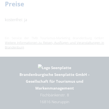
Preise
kostenfrei: ja
Ein Service der TMB Tourismus-Marketing Brandenburg GmbH:
Weitere Informationen zu Reisen, Ausflügen und Veranstaltungen in
Brandenburg
.
Brandenburgische Seenplatte GmbH –
Gesellschaft für Tourismus und
Markenmanagement
Fischbänkenstr. 8
16816 Neuruppin